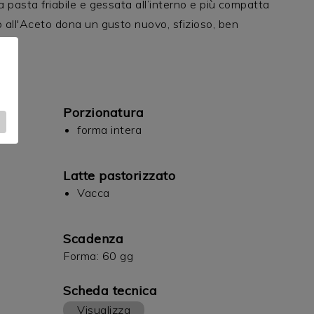
a pasta friabile e gessata all’interno e più compatta
o all'Aceto dona un gusto nuovo, sfizioso, ben
Porzionatura
forma intera
Latte pastorizzato
Vacca
Scadenza
Forma: 60 gg
Scheda tecnica
Visualizza