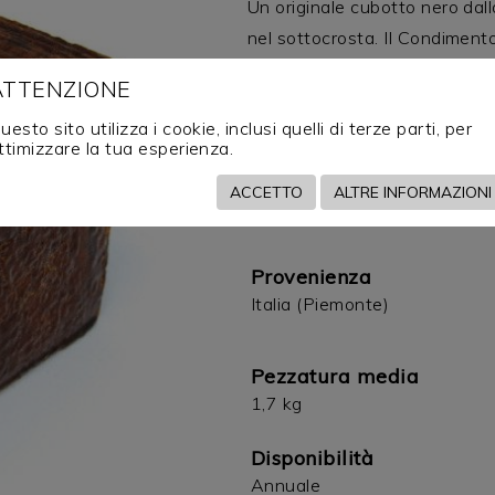
Un originale cubotto nero dall
nel sottocrosta. Il Condiment
equilibrato.
ATTENZIONE
uesto sito utilizza i cookie, inclusi quelli di terze parti, per
ttimizzare la tua esperienza.
Codice
ACCETTO
ALTRE INFORMAZIONI
01347
Provenienza
Italia (Piemonte)
Pezzatura media
1,7 kg
Disponibilità
Annuale