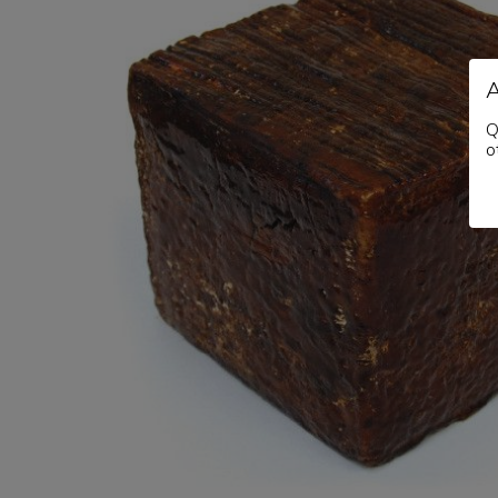
I nostri amici
News, eventi & press
Q
Informazioni
o
SFOGLIA I NOSTRI CATALOGHI
SHOP ONLINE