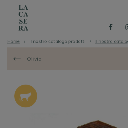
Home
/
Il nostro catalogo prodotti
/
Il nostro catal
Chi siamo
Olivia
L'arte dell'affinamento in cantina
La bottega con i tavoli
Il nostro catalogo prodotti
Professionisti