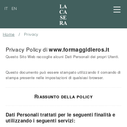
IT
EN
Home
/
Privacy
Chi siamo
L'arte dell'affinamento in cantina
Privacy Policy di
www.formaggidieros.it
Questo Sito Web raccoglie alcuni Dati Personali dei propri Utenti.
La bottega con i tavoli
Il nostro catalogo prodotti
Questo documento può essere stampato utilizzando il comando di
stampa presente nelle impostazioni di qualsiasi browser.
Professionisti
I nostri amici
Riassunto della policy
News, eventi & press
Dati Personali trattati per le seguenti finalità e
Informazioni
utilizzando i seguenti servizi: