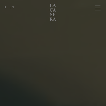
IT
EN
Chi siamo
L'arte dell'affinamento in cantina
La bottega con i tavoli
Il nostro catalogo prodotti
Professionisti
I nostri amici
News, eventi & press
Informazioni