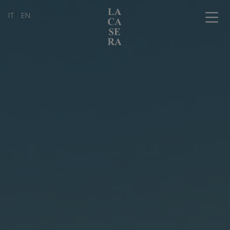
IT
EN
Chi siamo
L'arte dell'affinamento in cantina
La bottega con i tavoli
Il nostro catalogo prodotti
Professionisti
I nostri amici
News, eventi & press
Informazioni