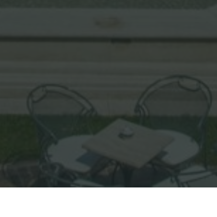
Home
/
News, eventi & press
/
Claudio Recchia: Ristorazione e Coronavirus