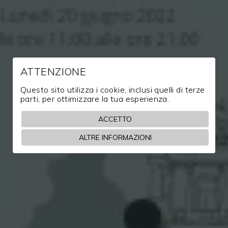
ATTENZIONE
Questo sito utilizza i cookie, inclusi quelli di terze
parti, per ottimizzare la tua esperienza.
ACCETTO
Evento "Sapere e Sapori"
ALTRE INFORMAZIONI