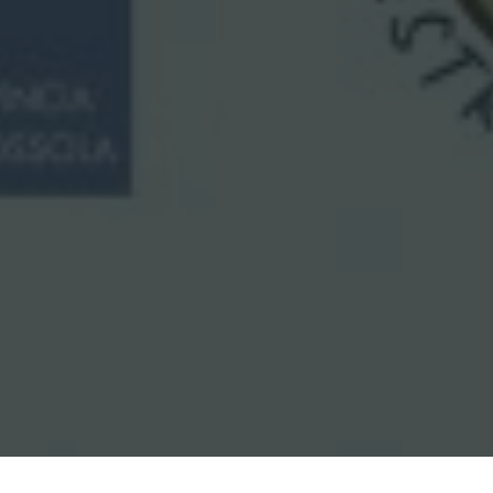
Home
/
News, eventi & press
/