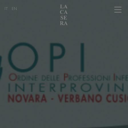
IT
EN
Chi siamo
L'arte dell'affinamento in cantina
La bottega con i tavoli
Il nostro catalogo prodotti
Professionisti
I nostri amici
News, eventi & press
Informazioni