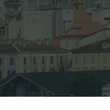
Home
/
News, eventi & press
/
Tutta La Vita Che Resta