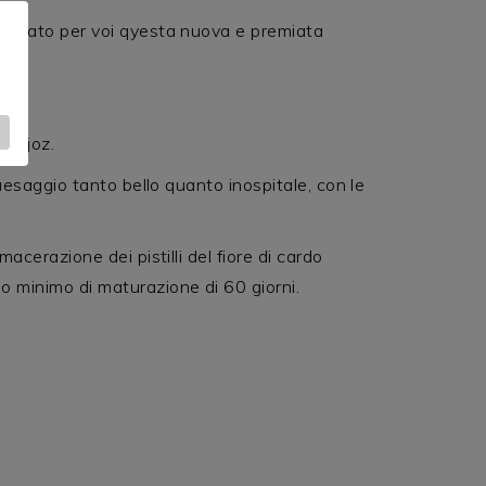
zionato per voi qyesta nuova e premiata
adajoz.
aesaggio tanto bello quanto inospitale, con le
cerazione dei pistilli del fiore di cardo
o minimo di maturazione di 60 giorni.