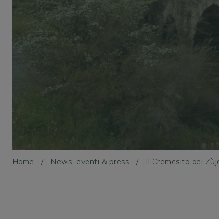
I nostri amici
News, eventi & press
Informazioni
SFOGLIA I NOSTRI CATALOGHI
SHOP ONLINE
Home
/
News, eventi & press
/
Il Cremosito del Zùj