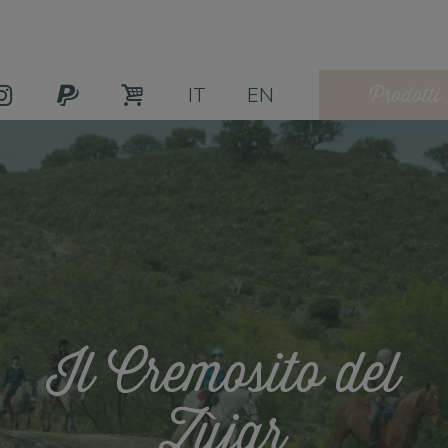
Prodotti
IT
EN
Il Cremosito del
Zùjar