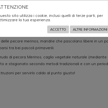
ATTENZIONE
enti alle novità in ambito caseario, e quindi abbiamo sele
uesto sito utilizza i cookie, inclusi quelli di terze parti, per
ttimizzare la tua esperienza.
ACCETTO
ALTRE INFORMAZIONI
Campanario, un paese situato nella Comarca de la Serena, B
e delle pecore merinos, mandrie che pascolano libere in un p
rsi tra bei pascoli primaverili.
rudo di pecora Merinos, caglio vegetale naturale (mediante ma
o e stagionato secondo metodi tradizionali e con un period
truzioni per servirlo caldo al punto giusto!