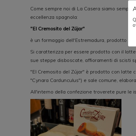
Come sempre noi di La Casera siamo sempre att
eccellenza spagnola:
Q
o
"El Cremosito del Zújar"
è un formaggio dell'Estremadura, prodotto a 
Si caratterizza per essere prodotto con il latt
sue steppe disboscate, affioramenti di scisti spa
"El Cremosito del Zújar" è prodotto con latte c
"Cynara Cardunculus") e sale comune, elaborat
All'interno della confezione troverete pure le is