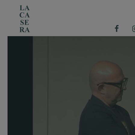
Chi siamo
L'arte dell'affinamento in cantina
La bottega con i tavoli
Il nostro catalogo prodotti
Professionisti