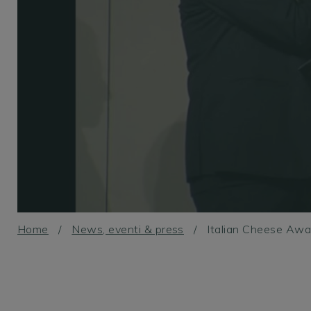
I nostri amici
News, eventi & press
Informazioni
SFOGLIA I NOSTRI CATALOGHI
SHOP ONLINE
Home
/
News, eventi & press
/
Italian Cheese Awa