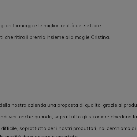
ori formaggi e le migliori realtà del settore.
che ritira il premio insieme alla moglie Cristina.
della nostra azienda una proposta di qualità, grazie ai produt
andi vini, anche quando, soprattutto gli straniere chiedono la
 difficile, soprattutto per i nostri produttori, noi cerchiamo 
 la qualità deve essere supportata.