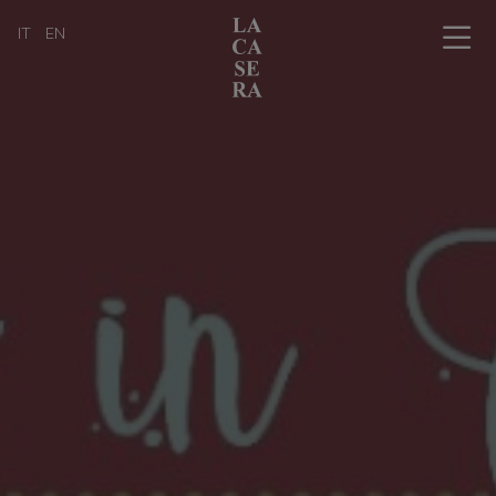
IT
EN
Chi siamo
L'arte dell'affinamento in cantina
La bottega con i tavoli
Il nostro catalogo prodotti
Professionisti
I nostri amici
News, eventi & press
Informazioni