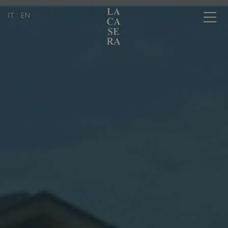
IT
EN
Chi siamo
L'arte dell'affinamento in cantina
La bottega con i tavoli
Il nostro catalogo prodotti
Professionisti
I nostri amici
News, eventi & press
Informazioni